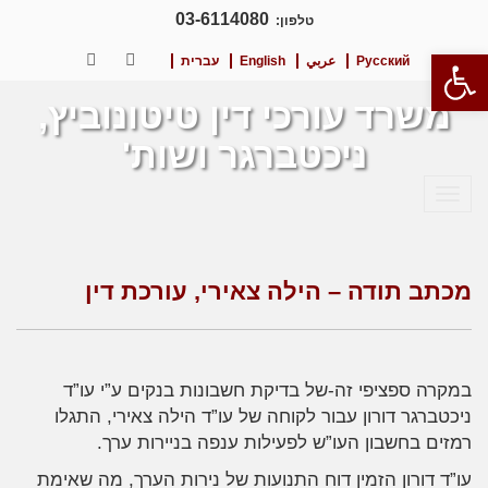
03-6114080
טלפון:
פתח סרגל נגישות
Русский
عربي
English
עברית
LinkedIn
Facebook
משרד עורכי דין טיטונוביץ,
ניכטברגר ושות'
תפריט
מכתב תודה – הילה צאירי, עורכת דין
במקרה ספציפי זה-של בדיקת חשבונות בנקים ע”י עו”ד
ניכטברגר דורון עבור לקוחה של עו”ד הילה צאירי, התגלו
רמזים בחשבון העו”ש לפעילות ענפה בניירות ערך.
עו”ד דורון הזמין דוח התנועות של נירות הערך, מה שאימת