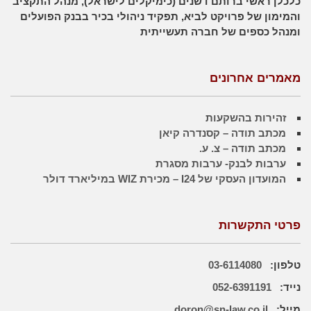
כלכלן ראשי ברותם דשנים (כימיקלים לישראל), מנהל התקציב
והמימון של פרויקט לביא, תפקיד ניהולי בכיר בבנק הפועלים
ומנהל כספים של חברה תעשייתית
מאמרים אחרונים
זהירות בהשקעות
מכתב תודה – קסנדרה קיאן
מכתב תודה – צ. ע.
ערבות לבנק- ערבות מסגרת
המועדון העסקי של I24 – מכירת WIZ במיליארד דולר
פרטי התקשרות
טלפון:
03-6114080
נייד:
052-6391191
מייל:
doron@sn-law.co.il