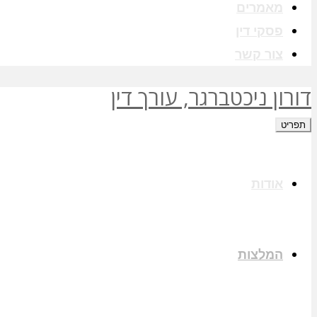
מאמרים
פסקי דין
צור קשר
דורון ניכטברגר, עורך דין
תפריט
אודות
המלצות