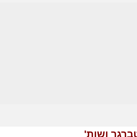
טברגר ושות'