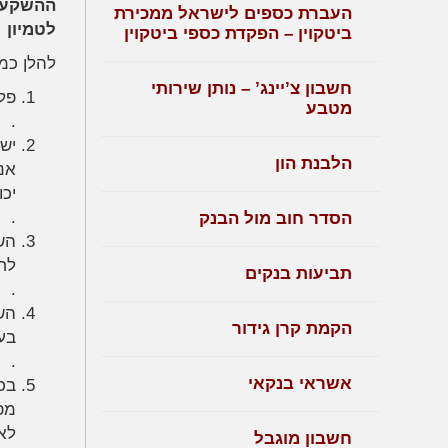
ההשקעות
העברת כספים לישראל ממכירת
לטמיון !
ביטקוין – הפקדת כספי ביטקוין
להלן כמ
חשבון צ’יינג’ – נותן שירותי
פל
מטבע
.
יש
הלבנת הון
אנו
יכו
.
הסדר חוב מול הבנק
הש
לח
תביעות בנקים
.
הש
הקמת קרן גידור
בע
.
אשראי בנקאי
בכ
מפ
לא
חשבון מוגבל