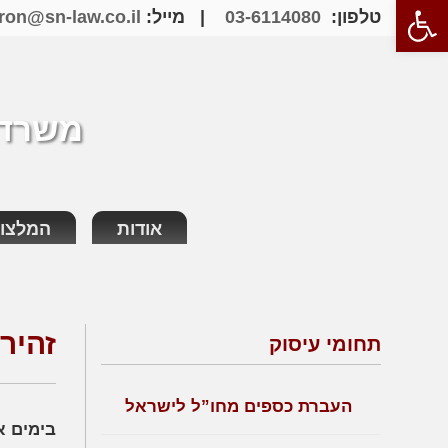
פתח סרגל נגישות
טלפון:
03-6114080
| מייל:
ron@sn-law.co.il
משרד ע
אודות
המלצו
זהיר
תחומי עיסוק
העברת כספים מחו”ל לישראל
בימים א