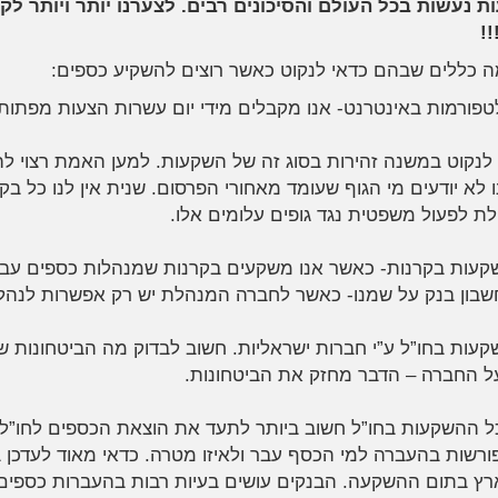
 נעשות בכל העולם והסיכונים רבים. לצערנו יותר ויותר לק
!!
ה כללים שבהם כדאי לנקוט כאשר רוצים להשקיע כספים:
טפורמות באינטרנט- אנו מקבלים מידי יום עשרות הצעות מפתות-
 לנקוט במשנה זהירות בסוג זה של השקעות. למען האמת רצוי 
 לא יודעים מי הגוף שעומד מאחורי הפרסום. שנית אין לנו כל ב
לת לפעול משפטית נגד גופים עלומים אלו.
קעות בקרנות- כאשר אנו משקעים בקרנות שמנהלות כספים עבור
שבון בנק על שמנו- כאשר לחברה המנהלת יש רק אפשרות לנהל
קעות בחו”ל ע”י חברות ישראליות. חשוב לבדוק מה הביטחונות 
ל החברה – הדבר מחזק את הביטחונות.
ל ההשקעות בחו”ל חשוב ביותר לתעד את הוצאת הכספים לחו”ל.
ורשות בהעברה למי הכסף עבר ולאיזו מטרה. כדאי מאוד לעדכן ב
רץ בתום ההשקעה. הבנקים עושים בעיות רבות בהעברות כספים מ