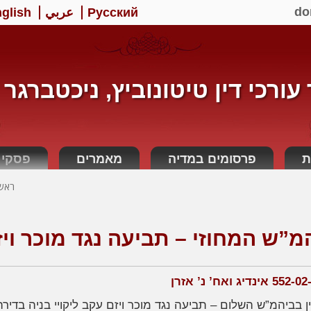
do
Русский
عربي
glish
ורכי דין טיטונוביץ, ניכטברגר 
ת
פרסומים במדיה
מאמרים
פסקי ד
ראשי
מ”ש המחוזי – תביעה נגד מוכר ויזם
 בביהמ”ש השלום – תביעה נגד מוכר ויזם עקב ליקויי בניה בדיר