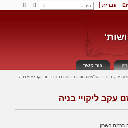
En
עברית
LinkedIn
Facebook
ושות'
ין
צור קשר
»
פסקי דין
»
בביהמ”ש המחוזי – תביעה נגד מוכר ויזם עקב ליקויי בניה
 עקב ליקויי בניה
ה ברמת השרון