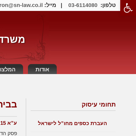
פתח סרגל נגישות
טלפון:
03-6114080
| מייל:
ron@sn-law.co.il
משרד ע
אודות
המלצו
בביה
תחומי עיסוק
ע”א 552-02-15 אינדיג ואח’ נ’ אזרן
העברת כספים מחו”ל לישראל
פסק הדין