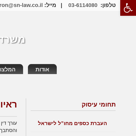
פתח סרגל נגישות
טלפון:
03-6114080
| מייל:
ron@sn-law.co.il
משרד ע
אודות
המלצו
ראיון 
תחומי עיסוק
העברת כספים מחו”ל לישראל
והסתבך 