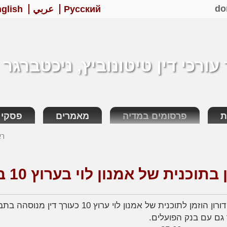
do
Русский
عربي
glish
ורכי דין טיטונוביץ, ניכטברגר 
ת
פרסומים במדיה
מאמרים
פסקי ד
רא
בתוכנית של אמנון לוי בערוץ 10 בטלויזיה
עורך דין דורון הוזמן לתוכנית של אמנו
גם עם בנק הפועלים.