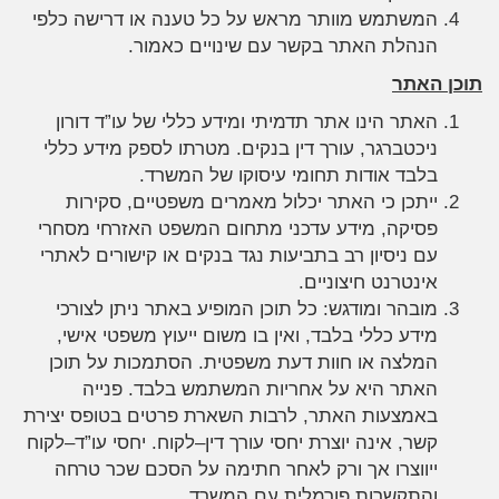
המשתמש מוותר מראש על כל טענה או דרישה כלפי
הנהלת האתר בקשר עם שינויים כאמור.
תוכן האתר
האתר הינו אתר תדמיתי ומידע כללי של עו”ד דורון
ניכטברגר, עורך דין בנקים. מטרתו לספק מידע כללי
בלבד אודות תחומי עיסוקו של המשרד.
ייתכן כי האתר יכלול מאמרים משפטיים, סקירות
פסיקה, מידע עדכני מתחום המשפט האזרחי מסחרי
עם ניסיון רב בתביעות נגד בנקים או קישורים לאתרי
אינטרנט חיצוניים.
מובהר ומודגש: כל תוכן המופיע באתר ניתן לצורכי
מידע כללי בלבד, ואין בו משום ייעוץ משפטי אישי,
המלצה או חוות דעת משפטית. הסתמכות על תוכן
האתר היא על אחריות המשתמש בלבד. פנייה
באמצעות האתר, לרבות השארת פרטים בטופס יצירת
קשר, אינה יוצרת יחסי עורך דין–לקוח. יחסי עו”ד–לקוח
ייווצרו אך ורק לאחר חתימה על הסכם שכר טרחה
והתקשרות פורמלית עם המשרד.