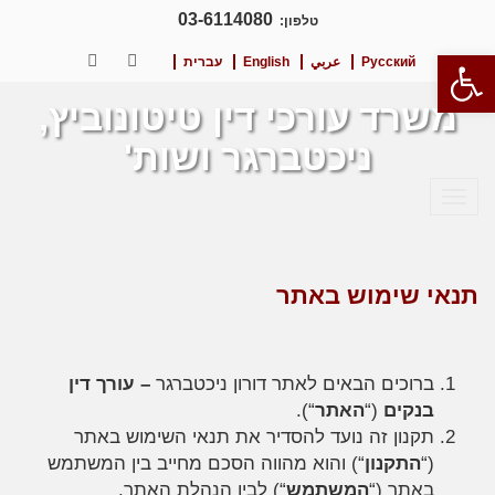
03-6114080
טלפון:
פתח סרגל נגישות
Русский
عربي
English
עברית
LinkedIn
Facebook
משרד עורכי דין טיטונוביץ,
ניכטברגר ושות'
תפריט
תנאי שימוש באתר
ברוכים הבאים לאתר דורון ניכטברגר
– עורך דין
בנקים
(“
האתר
“).
תקנון זה נועד להסדיר את תנאי השימוש באתר
(“
התקנון
“) והוא מהווה הסכם מחייב בין המשתמש
באתר (“
המשתמש
“) לבין הנהלת האתר.