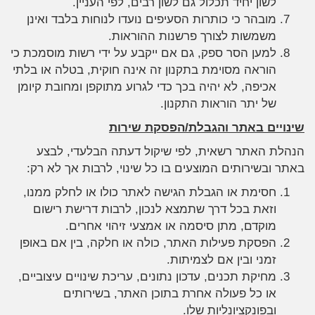
לשון יחיד תכלול גם לשון רבים, לפי העניין.
מובהר כי כותרות הסעיפים נועדו לנוחות בלבד ואינן
משמשות לצורך פרשנות ההוראות.
למען הסר ספק, גם אם ייקבע על ידי רשות מוסמכת כי
הוראה מסוימת בתקנון זה אינה חוקית, בטלה או בלתי
אכיפה, לא יהיה בכך כדי לגרוע מתוקפן ומחובת קיומן
של יתר הוראות התקנון.
שינויים באתר והגבלת/הפסקת שירות
הנהלת האתר רשאית, לפי שיקול דעתה הבלעדי, לבצע
באתר ובשירותים המוצעים בו כל שינוי, לרבות אך לא רק:
חסימת או הגבלת הגישה לאתר כולו או לחלק ממנו,
וזאת בכל דרך שתמצא לנכון, לרבות דרישת רישום
מוקדם, מתן סיסמה או אמצעי זיהוי אחרים.
הפסקת פעילות האתר, כולה או חלקה, בין אם באופן
זמני ובין אם לצמיתות.
מחיקת תכנים, עדכון נתונים, עריכת שינויים עיצוביים,
או כל פעולה אחרת בתוכן האתר, בשירותים
ובפונקציונליות שלו.