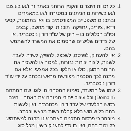
כל זכויות היוצרים והקניין הרוחני באתר זה ו/או בעיצובו
ו/או בשירותים הניתנים במסגרתו ו/או במאמרים
ובתכנים משפטיים המפורסמים בו ו/או בתמונות, קטעי
וידאו, ציורים, גרפיקה, תוכנות, קוד מחשב, קבצים
וכיו”ב הכלולים בו – הינן של עו”ד דורון ניכטברגר, או
של צדדים שלישיים שהסמיכו את המשרד להשתמש
בהם.
אין להעתיק, לפרסם, לשכפל, להפיץ, לשדר, לעבד,
לשנות, ליצור יצירות נגזרות, למכור או להשכיר את
החומר המוגן, כולו או חלקו, בכל אמצעי, אלא אם
ניתנה לכך הסכמה מפורשת מראש ובכתב על ידי עו”ד
דורון ניכטברגר.
שמו של המשרד, סימניו המסחריים, לוגו, שם המתחם
(Domain) וכל עיצוב ייחודי המזהה את האתר – הינם
רכושו הבלעדי של עו”ד דורון ניכטברגר, ואין לעשות
בהם כל שימוש בלא קבלת רשות מראש ובכתב.
מובהר כי פרסום התכנים באתר אינו מקנה למשתמש
כל זכות בהם, ואין בו כדי להעניק רישיון מכל סוג