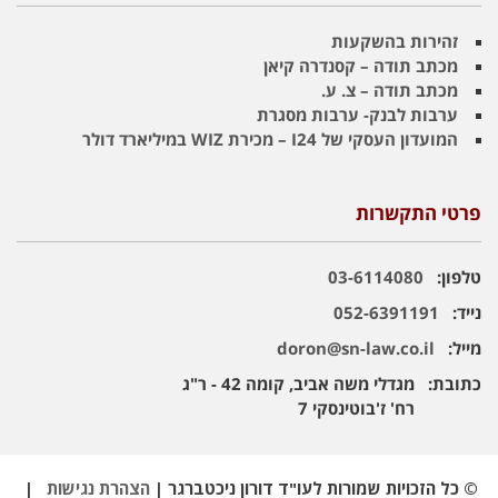
זהירות בהשקעות
מכתב תודה – קסנדרה קיאן
מכתב תודה – צ. ע.
ערבות לבנק- ערבות מסגרת
המועדון העסקי של I24 – מכירת WIZ במיליארד דולר
פרטי התקשרות
טלפון:
03-6114080
נייד:
052-6391191
מייל:
doron@sn-law.co.il
כתובת:
מגדלי משה אביב, קומה 42 - ר"ג
רח' ז'בוטינסקי 7
© כל הזכויות שמורות לעו"ד דורון ניכטברגר |
הצהרת נגישות
|