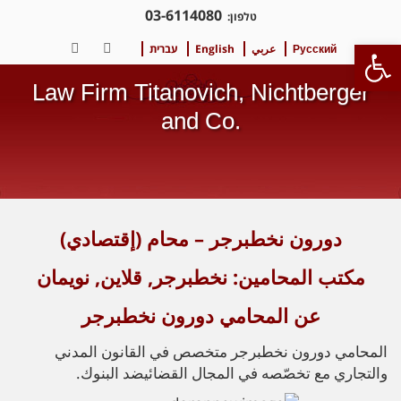
03-6114080
טלפון:
פתח סרגל נגישות
Русский
عربي
English
עברית
LinkedIn
Facebook
Law Firm Titanovich, Nichtberger
and Co.
دورون نخطبرجر – محام (إقتصادي)
مكتب المحامين: نخطبرجر
,
قلاين
,
نويمان
عن المحامي دورون نخطبرجر
المحامي دورون نخطبرجر متخصص في القانون المدني
والتجاري مع تخصّصه في المجال القضائيضد البنوك.