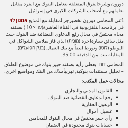
دورون وشرحالفرق المتعلقة بتعامل البنوك مع الفرد مقابل
تعاملهم مع أصحاب الشركات الكبرى في إسرائيل.
دُعي المحامي دورون نخطبرجر لمقابلة مع المذيع
אמנון לוי
في برنامجه التلفزيونية في القناة العاشرة(ערוץ 10 ) بصفته
محام مختصّ في مجال رفع الدعاوى القضائية ضد البنوك حيث
مثل سائق سيارةاجرة )מונית) الذي فاز بملايين الشواكل في
اللوطو (לוטו) وتورط ايضاً مع بنك العمال (בנק הפועלים).
المقابلة تبث من الدقيقة 35:00.
المحامي דורון يعطي رأيه بصفته حبير بنوك في موضوع الطلاق
– تحليل مستندات بنوكية, تهريبأملاك من البنك ومواضيع اخرى.
مجالات عمل المكتب:
القانون المدني والتجاري
رفع الدعاوى القضائية ضد البنوك.
الرهون العقارية
غسيل أموال
رأي خبير مختصّ في مجال البنوك للمحامين
حسابات بنوك محدودة في الضمان