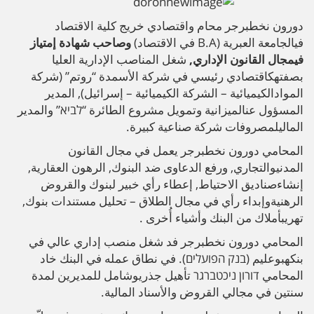
دورون نخطبرجر محام واقتصادي خريج كلية الاقتصاد
فيالجامعة العبرية (B.A في الاقتصاد)
وصاحب شهادة إمتياز
فيمجال القانون الإداري
,
شغل المناصب الإدارية العليا
بصفتهكاقتصادي رئيسي في شركة الأسمدة “روتم” (شركة
الموادالكيميائية – الشركة الكيميائية – إسرائيل), المدير
المسؤول عنالميزانية وتمويل مشروع الطائرة “לביא” والمدير
الماليلمصروفات شركة صناعية كبيرة.
المحامي دورون نخطبرجر يعمل في مجال القانون
المدنيوالتجاري, ورفع الدعاوى ضد البنوك, الرهون العقارية,
إنشاءصناديق الاحتياط, إعطاء رأي خبير لبنوك والقروض
الرهنيةوإبداء رأي في مجال الطلاق – تحليل مستندات بنوك,
تهريبأملاك من البنك وأشياء أُخرى .
المحامي دورون نخطبرجر فد شغل منصب إداري عالي في
بنكهبوعليم (בנק הפועלים). في نطاق عمله في البنك خاد
المحامي דורון ניכטברגר تأهيل جذريوشامل للمديرين لمدة
سنتين في مجالي القروض والأسناد المالية.