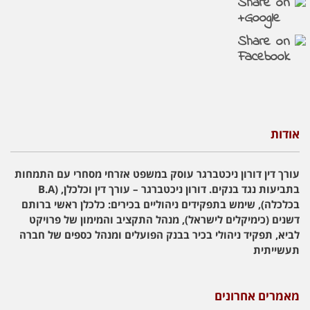
אודות
עורך דין דורון ניכטברגר עוסק במשפט אזרחי מסחרי עם התמחות
בתביעות נגד בנקים. דורון ניכטברגר – עורך דין וכלכלן, (B.A
בכלכלה), שימש בתפקידים ניהוליים בכירים: כלכלן ראשי ברותם
דשנים (כימיקלים לישראל), מנהל התקציב והמימון של פרויקט
לביא, תפקיד ניהולי בכיר בבנק הפועלים ומנהל כספים של חברה
תעשייתית
מאמרים אחרונים