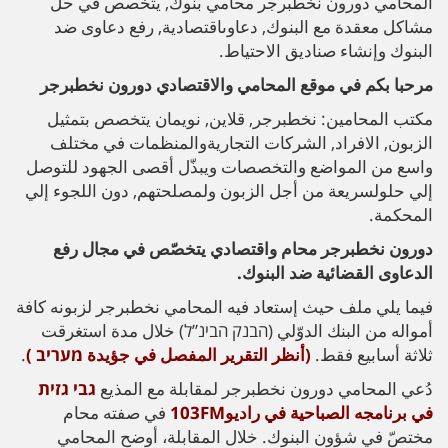
المحامي دورون نخطبرجر محامي بنوك, يتخصص في حلّ
مشاكل معقدة مع البنوك, دعاوىاقتصادية, رفع دعاوى ضد
البنوك وإنشاء صناديق الاحتياط.
مرحبا بكم في موقع المحامي والاقتصادي دورون نخطبرجر
مكتب المحامين: نخطبرجر, قلاين, نويمان يتخصص بتمثيل
الزبون, الافراد, الشركات التجاريةوالمنظمات في مختلف
واسع من المواضع والتخصصات ويبذّل أقصى الجهود للتوصل
إلي حلولسريعة من أجل الزبون ولمصلحتهم, دون اللجوء إلي
المحكمة.
دورون نخطبرجر محام واقتصادي يتخصّص في مجال رفع
الدعاوى القضائية ضد البنوك
.
فيما يلي ملف حيث إستعاد فيه المحامي نخطبرجر لزبونه كافة
أمواله من البنك الدوّلي (הבנק הבינ”ל) خلال مدة استغرقت
ثلاثة أسابيع فقط.
(أنظر التقرير المفصل في جؤيدة מעריב )
.
دُعي المحامي دورون نخطبرجر لمقابلة مع المذيع
גבי גזית
في برنامجه الصباحية في راديو103FM
في صفته محام
مختصّ في شؤون البنوك. خلال المقابلة، أوضح المحامي