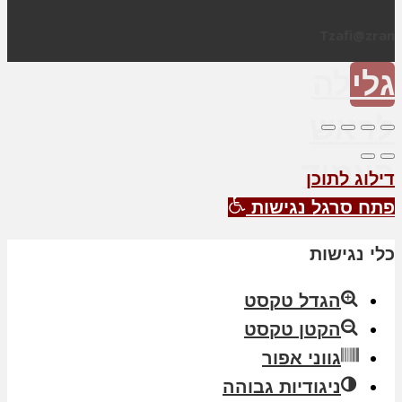
Tzafi@zran
גלילה
לראש
העמוד
דילוג לתוכן
פתח סרגל נגישות
כלי נגישות
הגדל טקסט
הקטן טקסט
גווני אפור
ניגודיות גבוהה