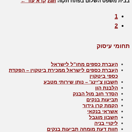
בבית משפט השלום בפתח תקוה
zafi
קרא עוד ←
1
2
תחומי עיסוק
העברת כספים מחו”ל לישראל
העברת כספים לישראל ממכירת ביטקוין – הפקדת
כספי ביטקוין
חשבון צ’יינג’ – נותן שירותי מטבע
הלבנת הון
הסדר חוב מול הבנק
תביעות בנקים
הקמת קרן גידור
אשראי בנקאי
חשבון מוגבל
ליקויי בניה
חוות דעת מומחה תביעות בנקים