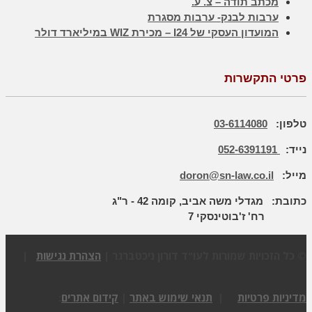
מכתב תודה – צ. ע.
ערבות לבנק- ערבות מסגרת
המועדון העסקי של I24 – מכירת WIZ במיליארד דולר
פרטי התקשרות
טלפון:
03-6114080
נייד:
052-6391191
מייל:
doron@sn-law.co.il
כתובת:
מגדלי משה אביב, קומה 42 - ר"ג
רח' ז'בוטינסקי 7
© כל הזכויות שמורות לעו"ד דורון ניכטברגר |
הצהרת נגישות
|
מדיניות פרטיות
|
תנאי שימוש באתר
|
קידום אתרים
: